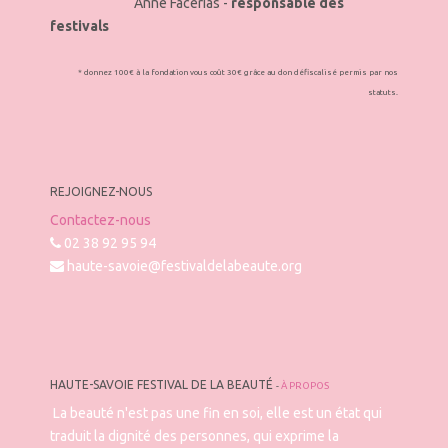
Anne Facérias -
responsable des
festivals
* donnez 100€ à la fondation vous coût 30€ grâce au don défiscalisé permis par nos
statuts.
REJOIGNEZ-NOUS
Contactez-nous
02 38 92 95 94
haute-savoie@festivaldelabeaute.org
HAUTE-SAVOIE FESTIVAL DE LA BEAUTÉ
-
À PROPOS
La beauté n'est pas une fin en soi, elle est un état qui
traduit la dignité des personnes, qui exprime la