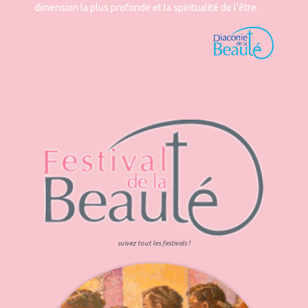
dimension la plus profonde et la spiritualité de l'être.
suivez tout les festivals !